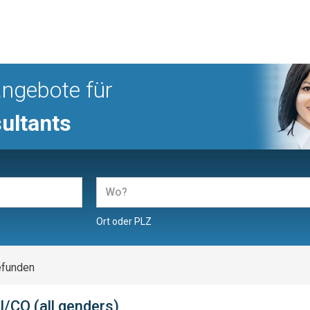
angebote für
ultants
Ort oder PLZ
efunden
I/CO (all genders)