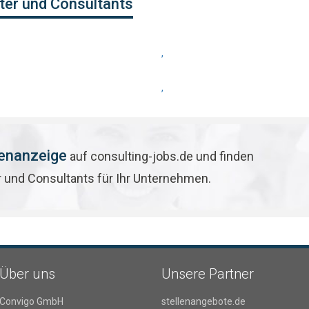
ter und Consultants
,
,
lenanzeige
auf consulting-jobs.de und finden
r und Consultants für Ihr Unternehmen.
Über uns
Unsere Partner
Convigo GmbH
stellenangebote.de