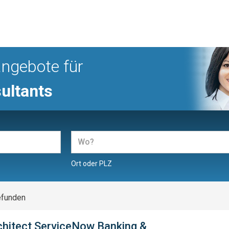
angebote für
ultants
Ort oder PLZ
efunden
rchitect ServiceNow Banking &